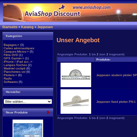
Startseite
»
Katalog
»
Jeppesen
Kategorien
Unser Angebot
Bagages->
(3)
Cartes aéronautiques
Casques-Micros->
(5)
Angezeigte Produkte:
1
bis
2
(von
2
insgesamt)
Films DVD
(1)
GPS Garmin->
(1)
Produkte-
iPhone / iPad acc.->
Lampes-Torches
(2)
Matériel cockpit
(6)
Planchettes vol
(9)
Plotters->
(6)
Jeppesen student plotter SP
Radio
Softwares
(5)
Hersteller
Jeppesen fixed plotter PN-1
Neue Produkte
Angezeigte Produkte:
1
bis
2
(von
2
insgesamt)