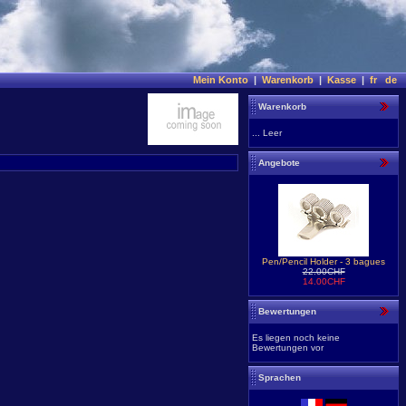
Mein Konto
|
Warenkorb
|
Kasse
|
fr
de
Warenkorb
... Leer
Angebote
Pen/Pencil Holder - 3 bagues
22.00CHF
14.00CHF
Bewertungen
Es liegen noch keine
Bewertungen vor
Sprachen