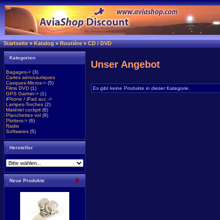
Startseite
»
Katalog
»
Routière
»
CD / DVD
Kategorien
Unser Angebot
Bagages->
(3)
Cartes aéronautiques
Casques-Micros->
(5)
Films DVD
(1)
Es gibt keine Produkte in dieser Kategorie.
GPS Garmin->
(1)
iPhone / iPad acc.->
Lampes-Torches
(2)
Matériel cockpit
(6)
Planchettes vol
(9)
Plotters->
(6)
Radio
Softwares
(5)
Hersteller
Neue Produkte