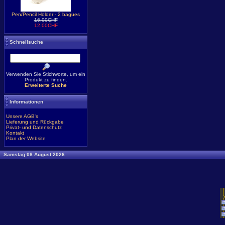
Pen/Pencil Holder - 2 bagues
16.00CHF
12.00CHF
Schnellsuche
Verwenden Sie Stichworte, um ein
Produkt zu finden.
Erweiterte Suche
Informationen
Unsere AGB's
Lieferung und Rückgabe
Privat- und Datenschutz
Kontakt
Plan der Website
Samstag 08 August 2026