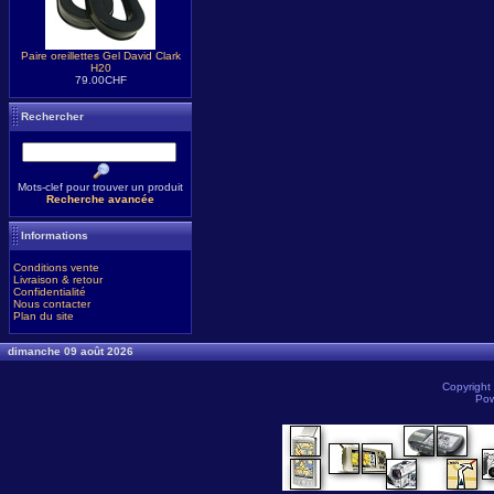
Paire oreillettes Gel David Clark
H20
79.00CHF
Rechercher
Mots-clef pour trouver un produit
Recherche avancée
Informations
Conditions vente
Livraison & retour
Confidentialité
Nous contacter
Plan du site
dimanche 09 août 2026
Copyright
Pow