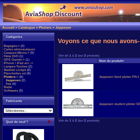
Accueil
»
Catalogue
»
Plotters
»
Jeppesen
Catégories
Voyons ce que nous avons-
Bagages->
(3)
Cartes aéronautiques
Casques-Micros->
(5)
Voir de
1
à
2
(sur
2
produits)
Films DVD
(1)
GPS Garmin->
(1)
Nom du produit+
iPhone / iPad acc.->
Lampes-Torches
(2)
Matériel cockpit
(6)
Planchettes vol
(9)
Plotters
->
(6)
Jeppesen fixed plotter PN-1
Jeppesen
(2)
Asa
(4)
Radio
Softwares
(5)
Fabricants
Jeppesen student plotter S
Voir de
1
à
2
(sur
2
produits)
Quoi de neuf ?