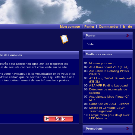
Mon compte
|
Panier
|
Commander
|
fr
de
Panier
... Vide
Meilleures ventes
lité des cookies
01.
Mousse pour micro
ctivés pour acheter en ligne afin de respecter les
et de sécurité concernant votre visite sur ce site.
02.
ASA Kneeboard VFR (KB-1)
03.
Asa ultimate Rotating Plotter
ns votre navigateur, la communication entre vous et ce
CP-RLX
it d'être certain que ce soit bien vous qui effectuez une
04.
ASA Long Tri-Fold Kneeboard
nt tout détournement de vos informations privées.
(KB-3L)
05.
ASA VFR Folding Lapboard
06.
Détecteur de monoxyde de
carbone
07.
Asa ultimate Micro Plotter CP-
MLX
08.
Carnet de vol 2003 - Licence
09.
Masse et Centrage LSGY -
Téléchargement
10.
Lampe micro pour doigt avec
LED blanche
Promotions