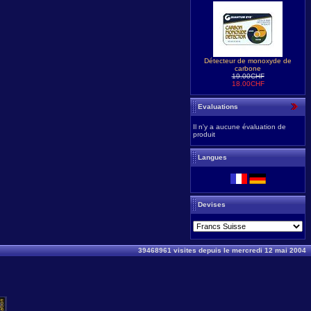
Détecteur de monoxyde de
carbone
19.00CHF
18.00CHF
Evaluations
Il n'y a aucune évaluation de
produit
Langues
Devises
39468961 visites depuis le mercredi 12 mai 2004