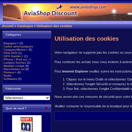
Accueil
»
Catalogue
»
Utilisation des cookies
Catégories
Utilisation des cookies
Bagages->
(3)
Cartes aéronautiques
Casques-Micros->
(5)
Votre navigateur ne supporte pas les cookies ou ceux-
Films DVD
(1)
GPS Garmin->
(1)
iPhone / iPad acc.->
Pour continuer les achats nous vous invitons à activer
Lampes-Torches
(2)
Matériel cockpit
(6)
Planchettes vol
(9)
Pour
Internet Explorer
veuillez suivre les instructions
Plotters->
(6)
Radio
Softwares
(5)
Cliquez sur le menu Outils et sélectionnez Opt
Sélectionnez l'onglet Sécurité et restaurez le
Fabricants
Pour finir, sélectionnez l'onglet Confidentialit
Nous avons pris ces mesures de sécurité pour votre 
Veuillez contacter le responsable de la boutique pour t
Quoi de neuf ?