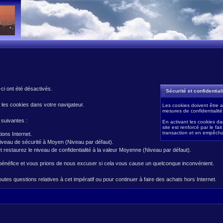
ci ont été désactivés.
Sécurité et confidentia
 les cookies dans votre navigateur.
Les cookies doivent être a
mesures de confidentialité 
 suivantes :
En activant les cookies da
site est renforcé par le fa
transaction et en empêcha
ions Internet.
 niveau de sécurité à Moyen (Niveau par défaut).
é et restaurez le niveau de confidentialité à la valeur Moyenne (Niveau par défaut).
bénéfice et vous prions de nous excuser si cela vous cause un quelconque inconvénient.
outes questions relatives à cet impératif ou pour continuer à faire des achats hors Internet.