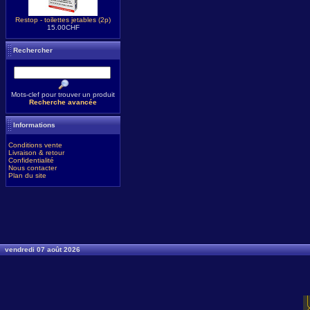
Restop - toilettes jetables (2p)
15.00CHF
Rechercher
Mots-clef pour trouver un produit
Recherche avancée
Informations
Conditions vente
Livraison & retour
Confidentialité
Nous contacter
Plan du site
vendredi 07 août 2026