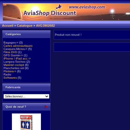
Accueil
»
Catalogue
»
AVG3902682
Catégories
Produit non trouvé !
Bagages->
(3)
Cartes aéronautiques
Casques-Micros->
(5)
Films DVD
(1)
GPS Garmin->
(1)
iPhone / iPad acc.->
Lampes-Torches
(2)
Matériel cockpit
(6)
Planchettes vol
(9)
Plotters->
(6)
Radio
Softwares
(5)
Fabricants
Quoi de neuf ?