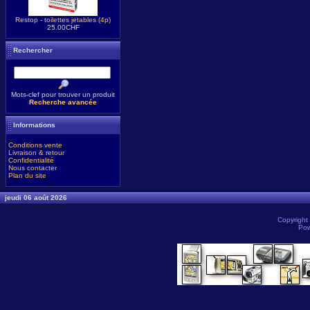
Restop - toilettes jetables (4p)
25.00CHF
Rechercher
Mots-clef pour trouver un produit
Recherche avancée
Informations
Conditions vente
Livraison & retour
Confidentialité
Nous contacter
Plan du site
jeudi 06 août 2026
Copyright
Pow