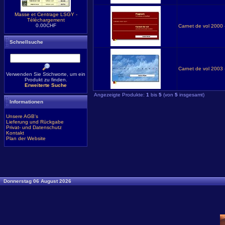
Masse et Centrage LSGY -
Téléchargement
0.00CHF
Carnet de vol 2000 
Schnellsuche
Carnet de vol 2003 
Verwenden Sie Stichworte, um ein
Produkt zu finden.
Erweiterte Suche
Angezeigte Produkte:
1
bis
5
(von
5
insgesamt)
Informationen
Unsere AGB's
Lieferung und Rückgabe
Privat- und Datenschutz
Kontakt
Plan der Website
Donnerstag 06 August 2026