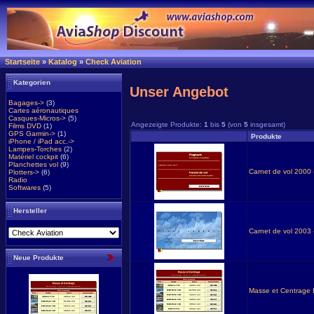
Startseite
»
Katalog
»
Check Aviation
Kategorien
Unser Angebot
Bagages->
(3)
Cartes aéronautiques
Casques-Micros->
(5)
Angezeigte Produkte:
1
bis
5
(von
5
insgesamt)
Films DVD
(1)
GPS Garmin->
(1)
Produkte
iPhone / iPad acc.->
Lampes-Torches
(2)
Matériel cockpit
(6)
Planchettes vol
(9)
Carnet de vol 2000
Plotters->
(6)
Radio
Softwares
(5)
Hersteller
Carnet de vol 2003
Neue Produkte
Masse et Centrage