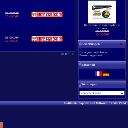
36.00CHF
25.00CHF
Détecteur de monoxyde de
carbone
19.00CHF
18.00CHF
53.00CHF
32.00CHF
Bewertungen
Es liegen noch keine
Seiten:
1
Bewertungen vor
Sprachen
Währungen
39466567 Zugriffe seit Mittwoch 12 Mai 2004