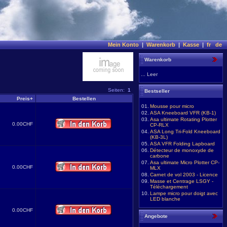
Mein Konto
|
Warenkorb
|
Kasse
|
fr
de
Warenkorb
... Leer
Seiten:
1
Bestseller
Preis+
Bestellen
01.
Mousse pour micro
02.
ASA Kneeboard VFR (KB-1)
03.
Asa ultimate Rotating Plotter
0.00CHF
CP-RLX
04.
ASA Long Tri-Fold Kneeboard
(KB-3L)
05.
ASA VFR Folding Lapboard
06.
Détecteur de monoxyde de
carbone
07.
Asa ultimate Micro Plotter CP-
0.00CHF
MLX
08.
Carnet de vol 2003 - Licence
09.
Masse et Centrage LSGY -
Téléchargement
10.
Lampe micro pour doigt avec
LED blanche
0.00CHF
Angebote